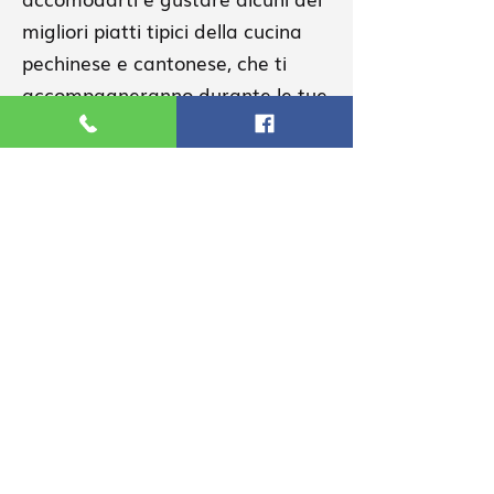
migliori piatti tipici della cucina
pechinese e cantonese, che ti
accompagneranno durante le tue
cene di lavoro, i pranzi con gli
amici o la famiglia e perfino per i
tuoi appuntamenti più romantici.