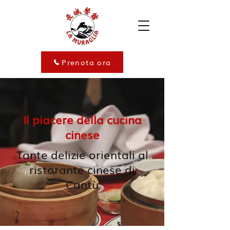
Prenota ora
Il piacere della cucina
cinese
Tante delizie orientali al
ristorante cinese di
Cantù